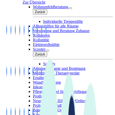
Zur Übersicht
Wohnumfeldberatung
Zurück
Individuelle Treppenlifte
Alltagshilfen für alle Räume
Versorgung und Beratung Zuhause
Rollatoren
Rollstühle
Elektrorollstühle
Scooter
Zurück
Scuddy
Atmungstherapie und Beatmung
Medizinische Therapiegeräte
Ernährung
Wundversorgung
Inkontinenz
Pflegehilfsmittel für den Verbrauch
Prothesen
Neurologische Hilfsmittel/Orthesen
Problemzone Fuß
Bandagen und Orthesen
Kompression