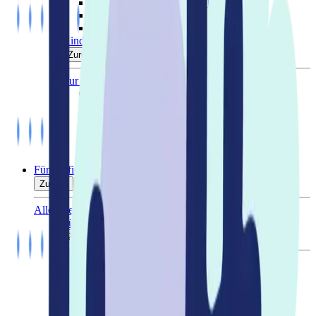
Schwangerschafts-Hilfsmittel
Stoma
Venenleiden und Krampfadern
Kinderversorgung
Zurück
Zur Übersicht
Wunde, Beatmung & Ernährung
Mutter und Kind
Baden und Pflegen
Mobilität
Sitzen und Stabilisieren
Lagern und Schlafen
Für Profis und Fachkreise
Zurück
Alle Themen
Für deine Institution
Zurück
Zur Übersicht
Kliniken
Technisches Gerätemanagement
Intensivpflegedienste
Pflegedienste