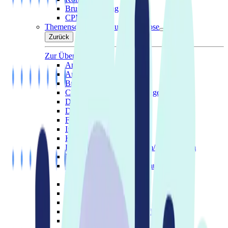
Brustversorgung
CPM
Themenschwerpunkt und Diagnose
Zurück
Zur Übersicht
Amputation
Arthrose
Brustkrebs
Chronischer Sauerstoffmangel
Dekubitus
Diabetes
Fistel
Inkontinenz
Knieverletzung
Lymphologie und Lipödem/Lymphödem
Mangelernährung
Neurologische und neuromuskuläre
Erkrankungen
Plötzlich pflegebedürftig
Tracheostoma
Rückenschmerzen
Schlafapnoe & Ateminsuffizienz
Schulterverletzung