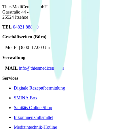
ThiesMediCenter GmbH
Gasstraße 44 - 46
25524 Itzehoe
TEL
04821 8888-0
Geschäftszeiten (Büro)
Mo–Fr | 8:00–17:00 Uhr
Verwaltung
MAIL
info@thiesmedicenter.de
Services
Digitale Rezeptübermittlung
SMINA Box
Sanitäts Online Shop
Inkontinenzhilfsmittel
Medizintechnik-Hotline