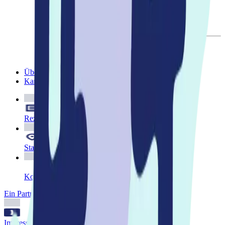
Pflegeeinrichtungen
ThiesMediCenter Akademie
Zurück
Zur Übersicht
Individuelle Schulungsanfrage
Seminare
Über uns
Karriere
Rezeptübermittlung
Standorte
Kontakt
Ein Partner von SMINA
Impressum